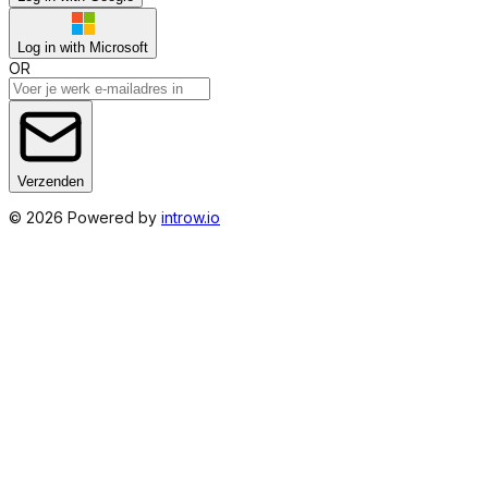
Log in with Microsoft
OR
Verzenden
©
2026
Powered by
introw.io